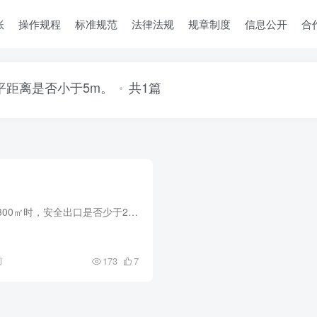
账
操作规程
标准规范
法律法规
规章制度
信息公开
合
平距离是否小于5m。
共1篇
仓库的占地面积大于300㎡时，安全出口是否少于2个。仓库的安全出口是否分散布置。每个防火分区或一个防火分区的每个楼层，其相邻2个安全出口最近边缘之间的水平距离是否小于5m。
前
173
7