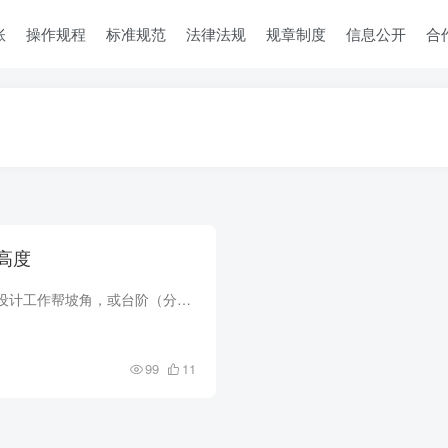
账
操作规程
标准规范
法律法规
规章制度
信息公开
合
高度
工作帮坡角是否大于设计工作帮坡角，或台阶（分层）高度是否超过设计高度。
99
11