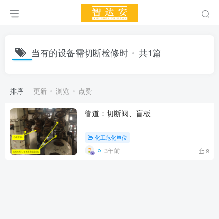
当有的设备需切断检修时
共1篇
排序
更新
浏览
点赞
管道：切断阀、盲板
化工危化单位
3年前
8