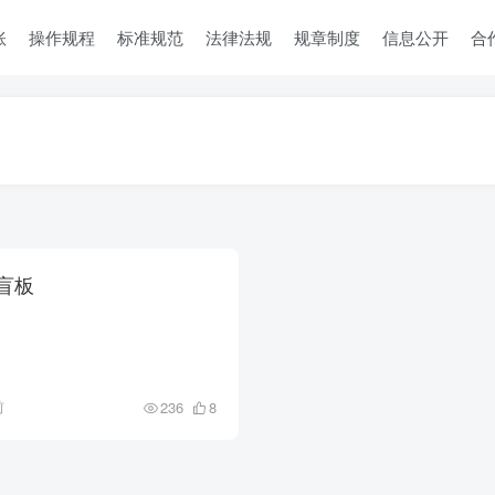
账
操作规程
标准规范
法律法规
规章制度
信息公开
合
盲板
前
236
8