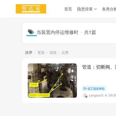
首页
隐患排查
各类台
当装置内停运维修时
共1篇
排序
更新
浏览
点赞
管道：切断阀、
化工危化单位
yangsen3
3年