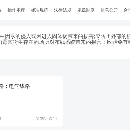
账
操作规程
标准规范
法律法规
规章制度
信息公开
合
中因水的侵入或因进入固体物带来的损害;应防止外部的
或)霉菌衍生存在的场所对布线系统带来的损害；应避免有
路；电气线路
前
365
14