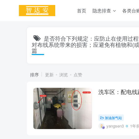
首页
隐患排查
各类台
是否符合下列规定：应防止在使用过程
对布线系统带来的损害；应避免有植物和(
篇
排序
更新
浏览
点赞
洗车区：配电线
加油加气站
yangsen3
1年