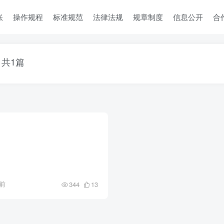
账
操作规程
标准规范
法律法规
规章制度
信息公开
合
共1篇
前
344
13