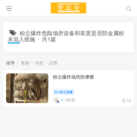
粉尘爆炸危险场所设备和装置是否防金属粉
末混入措施
共1篇
排序
更新
浏览
点赞
粉尘爆炸场所防摩擦
粉尘涉爆
3年前
12