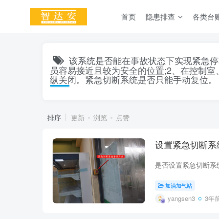
首页
隐患排查
各类台
该系统是否能在事故状态下实现紧急停
员容易接近且较为安全的位置;2、在控制
纵关闭。紧急切断系统是否只能手动复位。
排序
更新
浏览
点赞
设置紧急切断系
加油加气站
yangsen3
3年