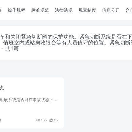
账
操作规程
标准规范
法律法规
规章制度
信息公开
合
车和关闭紧急切断阀的保护功能。紧急切断系统是否在下
室、值班室内或站房收银台等有人员值守的位置。紧急切
共1篇
统
是否设置紧急切断系统,该系统是否能在事故状态下实现紧急停车和关闭紧急切断阀的保护功能。紧急切断系统是否在下列位置设置紧急切断开关:1、在现场工作人员容易接近且较为安全的位置;2、在控制...
前
166
15