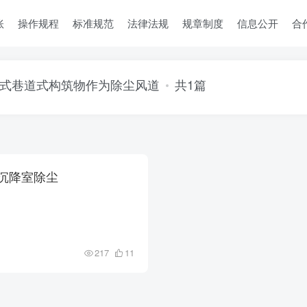
账
操作规程
标准规范
法律法规
规章制度
信息公开
合
式巷道式构筑物作为除尘风道
共1篇
沉降室除尘
217
11