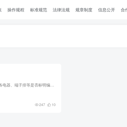
账
操作规程
标准规范
法律法规
规章制度
信息公开
合
盘、柜的正面及背面各电器、端子排等是否标明编号、名称、用途及操作位置，且字迹是否清晰、工整，不易脱色。盘、柜内带电母线是否有防止触及的隔离防护装置。装有电器的可开启的门是否采用截面...
247
10