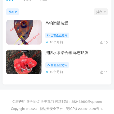
发布
排序
2
吊钩闭锁装置
全部企业适用
10个月前
10
消防水泵结合器 标志铭牌
全部企业适用
10个月前
11
免责声明
服务协议
关于我们
投稿邮箱：852433692@qq.com
Copyright © 2023 ·
智达安安全平台
·
蜀ICP备2023012259号-1
.