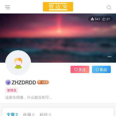
541
21
关注
私信
ZHZDRDD
管理员
这家伙很懒，什么都没有写...
文章
2
收藏
0
粉丝
0