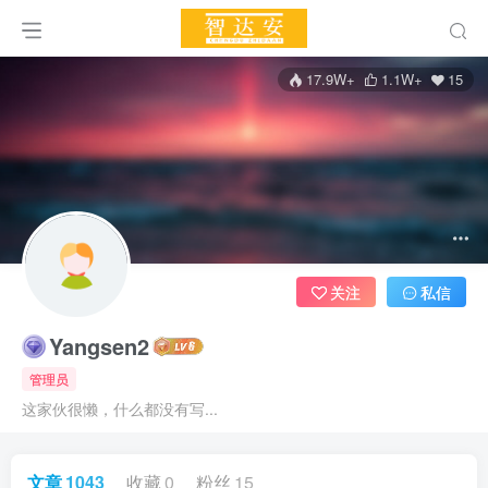
17.9W+
1.1W+
15
关注
私信
Yangsen2
管理员
这家伙很懒，什么都没有写...
文章
1043
收藏
0
粉丝
15