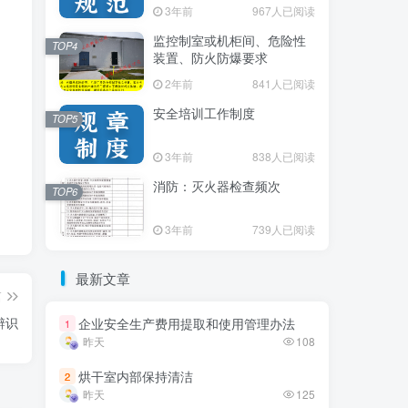
3年前
3年前
967人已阅读
967人已阅读
监控制室或机柜间、危险性
监控制室或机柜间、危险性
TOP4
TOP4
装置、防火防爆要求
装置、防火防爆要求
2年前
2年前
841人已阅读
841人已阅读
安全培训工作制度
安全培训工作制度
TOP5
TOP5
3年前
3年前
838人已阅读
838人已阅读
消防：灭火器检查频次
消防：灭火器检查频次
TOP6
TOP6
3年前
3年前
739人已阅读
739人已阅读
最新文章
最新文章
篇
辨识
企业安全生产费用提取和使用管理办法
企业安全生产费用提取和使用管理办法
1
1
昨天
昨天
108
108
烘干室内部保持清洁
烘干室内部保持清洁
2
2
昨天
昨天
125
125