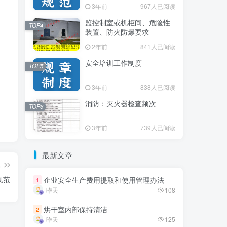
3年前
3年前
967人已阅读
967人已阅读
监控制室或机柜间、危险性
监控制室或机柜间、危险性
TOP4
TOP4
装置、防火防爆要求
装置、防火防爆要求
2年前
2年前
841人已阅读
841人已阅读
安全培训工作制度
安全培训工作制度
TOP5
TOP5
3年前
3年前
838人已阅读
838人已阅读
消防：灭火器检查频次
消防：灭火器检查频次
TOP6
TOP6
3年前
3年前
739人已阅读
739人已阅读
最新文章
最新文章
篇
规范
企业安全生产费用提取和使用管理办法
企业安全生产费用提取和使用管理办法
1
1
昨天
昨天
108
108
烘干室内部保持清洁
烘干室内部保持清洁
2
2
昨天
昨天
125
125