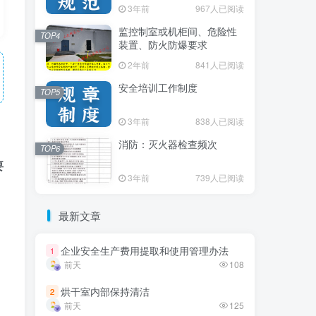
3年前
3年前
967人已阅读
967人已阅读
监控制室或机柜间、危险性
监控制室或机柜间、危险性
TOP4
TOP4
装置、防火防爆要求
装置、防火防爆要求
2年前
2年前
841人已阅读
841人已阅读
安全培训工作制度
安全培训工作制度
TOP5
TOP5
3年前
3年前
838人已阅读
838人已阅读
消防：灭火器检查频次
消防：灭火器检查频次
TOP6
TOP6
要
3年前
3年前
739人已阅读
739人已阅读
，
最新文章
最新文章
，
企业安全生产费用提取和使用管理办法
企业安全生产费用提取和使用管理办法
1
1
前天
前天
108
108
烘干室内部保持清洁
烘干室内部保持清洁
2
2
前天
前天
125
125