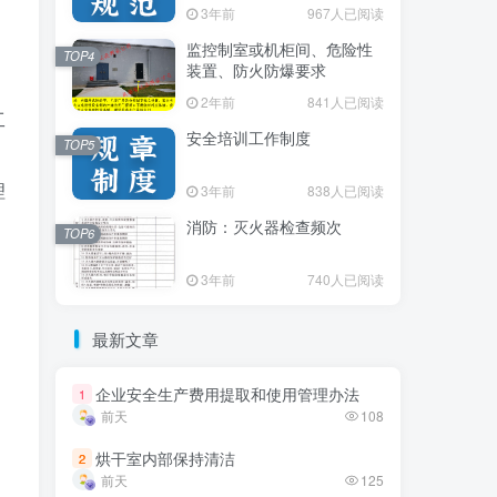
3年前
3年前
967人已阅读
967人已阅读
监控制室或机柜间、危险性
监控制室或机柜间、危险性
TOP4
TOP4
装置、防火防爆要求
装置、防火防爆要求
2年前
2年前
841人已阅读
841人已阅读
工
安全培训工作制度
安全培训工作制度
TOP5
TOP5
理
3年前
3年前
838人已阅读
838人已阅读
消防：灭火器检查频次
消防：灭火器检查频次
TOP6
TOP6
3年前
3年前
740人已阅读
740人已阅读
最新文章
最新文章
企业安全生产费用提取和使用管理办法
企业安全生产费用提取和使用管理办法
1
1
前天
前天
108
108
烘干室内部保持清洁
烘干室内部保持清洁
2
2
前天
前天
125
125