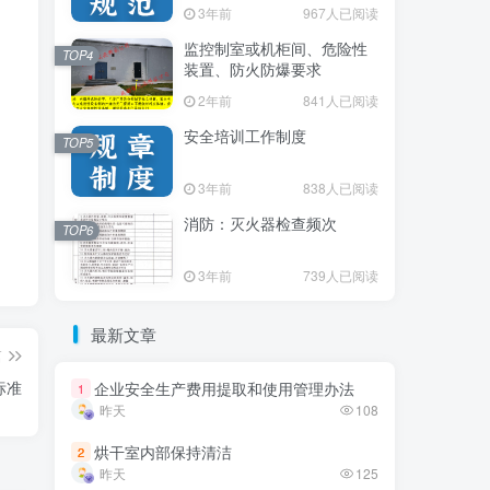
3年前
3年前
967人已阅读
967人已阅读
监控制室或机柜间、危险性
监控制室或机柜间、危险性
TOP4
TOP4
装置、防火防爆要求
装置、防火防爆要求
2年前
2年前
841人已阅读
841人已阅读
安全培训工作制度
安全培训工作制度
TOP5
TOP5
3年前
3年前
838人已阅读
838人已阅读
消防：灭火器检查频次
消防：灭火器检查频次
TOP6
TOP6
3年前
3年前
739人已阅读
739人已阅读
最新文章
最新文章
篇
标准
企业安全生产费用提取和使用管理办法
企业安全生产费用提取和使用管理办法
1
1
昨天
昨天
108
108
烘干室内部保持清洁
烘干室内部保持清洁
2
2
昨天
昨天
125
125