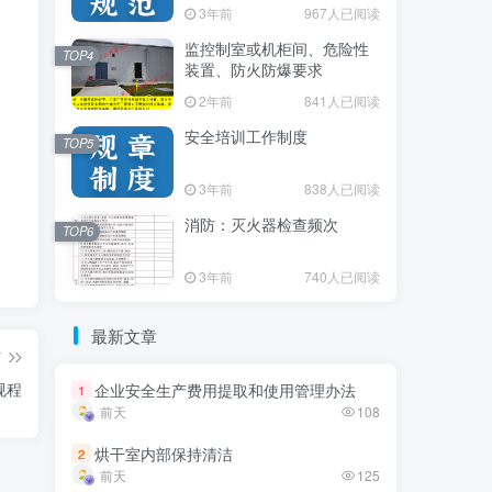
3年前
3年前
967人已阅读
967人已阅读
监控制室或机柜间、危险性
监控制室或机柜间、危险性
TOP4
TOP4
装置、防火防爆要求
装置、防火防爆要求
2年前
2年前
841人已阅读
841人已阅读
安全培训工作制度
安全培训工作制度
TOP5
TOP5
3年前
3年前
838人已阅读
838人已阅读
消防：灭火器检查频次
消防：灭火器检查频次
TOP6
TOP6
3年前
3年前
740人已阅读
740人已阅读
最新文章
最新文章
篇
规程
企业安全生产费用提取和使用管理办法
企业安全生产费用提取和使用管理办法
1
1
前天
前天
108
108
烘干室内部保持清洁
烘干室内部保持清洁
2
2
前天
前天
125
125