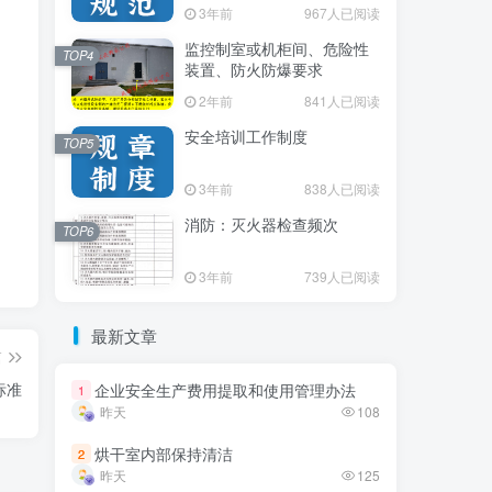
3年前
3年前
967人已阅读
967人已阅读
监控制室或机柜间、危险性
监控制室或机柜间、危险性
TOP4
TOP4
装置、防火防爆要求
装置、防火防爆要求
2年前
2年前
841人已阅读
841人已阅读
安全培训工作制度
安全培训工作制度
TOP5
TOP5
3年前
3年前
838人已阅读
838人已阅读
消防：灭火器检查频次
消防：灭火器检查频次
TOP6
TOP6
3年前
3年前
739人已阅读
739人已阅读
最新文章
最新文章
篇
标准
企业安全生产费用提取和使用管理办法
企业安全生产费用提取和使用管理办法
1
1
昨天
昨天
108
108
烘干室内部保持清洁
烘干室内部保持清洁
2
2
昨天
昨天
125
125