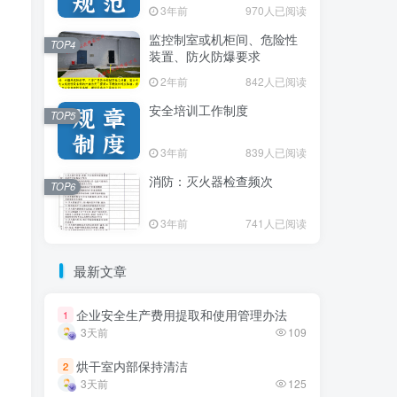
3年前
3年前
970人已阅读
970人已阅读
监控制室或机柜间、危险性
监控制室或机柜间、危险性
TOP4
TOP4
装置、防火防爆要求
装置、防火防爆要求
2年前
2年前
842人已阅读
842人已阅读
安全培训工作制度
安全培训工作制度
TOP5
TOP5
3年前
3年前
839人已阅读
839人已阅读
消防：灭火器检查频次
消防：灭火器检查频次
TOP6
TOP6
3年前
3年前
741人已阅读
741人已阅读
最新文章
最新文章
企业安全生产费用提取和使用管理办法
企业安全生产费用提取和使用管理办法
1
1
3天前
3天前
109
109
烘干室内部保持清洁
烘干室内部保持清洁
2
2
3天前
3天前
125
125