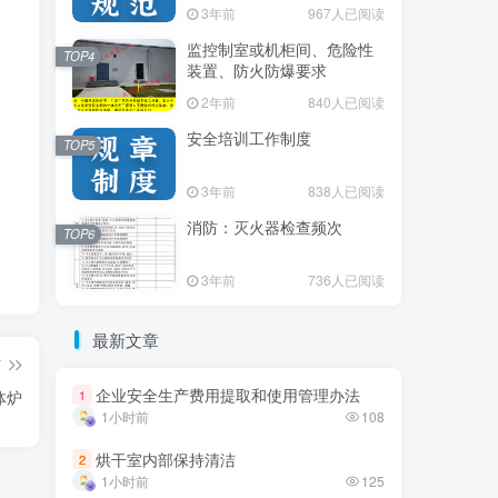
3年前
3年前
967人已阅读
967人已阅读
监控制室或机柜间、危险性
监控制室或机柜间、危险性
TOP4
TOP4
装置、防火防爆要求
装置、防火防爆要求
2年前
2年前
840人已阅读
840人已阅读
安全培训工作制度
安全培训工作制度
TOP5
TOP5
3年前
3年前
838人已阅读
838人已阅读
消防：灭火器检查频次
消防：灭火器检查频次
TOP6
TOP6
3年前
3年前
736人已阅读
736人已阅读
最新文章
最新文章
篇
企业安全生产费用提取和使用管理办法
企业安全生产费用提取和使用管理办法
体炉
1
1
1小时前
1小时前
108
108
烘干室内部保持清洁
烘干室内部保持清洁
2
2
1小时前
1小时前
125
125