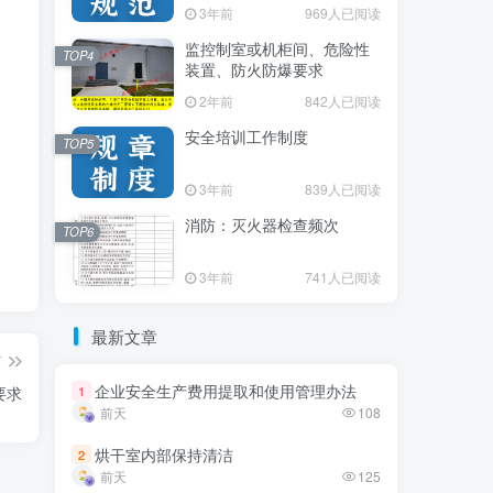
3年前
3年前
969人已阅读
969人已阅读
监控制室或机柜间、危险性
监控制室或机柜间、危险性
TOP4
TOP4
装置、防火防爆要求
装置、防火防爆要求
2年前
2年前
842人已阅读
842人已阅读
安全培训工作制度
安全培训工作制度
TOP5
TOP5
3年前
3年前
839人已阅读
839人已阅读
消防：灭火器检查频次
消防：灭火器检查频次
TOP6
TOP6
3年前
3年前
741人已阅读
741人已阅读
最新文章
最新文章
篇
企业安全生产费用提取和使用管理办法
企业安全生产费用提取和使用管理办法
要求
1
1
前天
前天
108
108
烘干室内部保持清洁
烘干室内部保持清洁
2
2
前天
前天
125
125