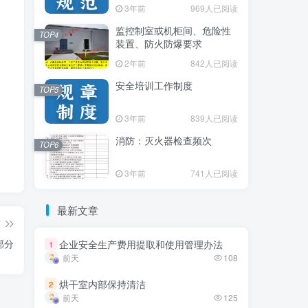
3年前
3年前
969人已阅读
969人已阅读
监控制室或机柜间、危险性
监控制室或机柜间、危险性
TOP4
TOP4
装置、防火防爆要求
装置、防火防爆要求
2年前
2年前
842人已阅读
842人已阅读
安全培训工作制度
安全培训工作制度
TOP5
TOP5
3年前
3年前
839人已阅读
839人已阅读
消防：灭火器检查频次
消防：灭火器检查频次
TOP6
TOP6
3年前
3年前
741人已阅读
741人已阅读
最新文章
最新文章
篇
部分
企业安全生产费用提取和使用管理办法
企业安全生产费用提取和使用管理办法
1
1
前天
前天
108
108
烘干室内部保持清洁
烘干室内部保持清洁
2
2
前天
前天
125
125