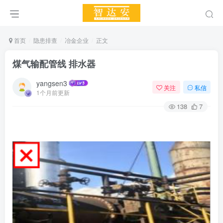
首页
隐患排查
冶金企业
正文
煤气输配管线 排水器
yangsen3
关注
私信
1个月前更新
138
7