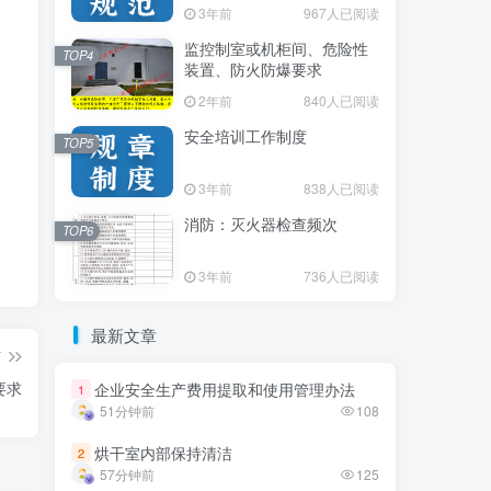
3年前
3年前
967人已阅读
967人已阅读
监控制室或机柜间、危险性
监控制室或机柜间、危险性
TOP4
TOP4
装置、防火防爆要求
装置、防火防爆要求
2年前
2年前
840人已阅读
840人已阅读
安全培训工作制度
安全培训工作制度
TOP5
TOP5
3年前
3年前
838人已阅读
838人已阅读
消防：灭火器检查频次
消防：灭火器检查频次
TOP6
TOP6
3年前
3年前
736人已阅读
736人已阅读
最新文章
最新文章
篇
要求
企业安全生产费用提取和使用管理办法
企业安全生产费用提取和使用管理办法
1
1
51分钟前
51分钟前
108
108
烘干室内部保持清洁
烘干室内部保持清洁
2
2
57分钟前
57分钟前
125
125