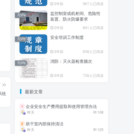
3年前
3年前
967人已阅读
967人已阅读
监控制室或机柜间、危险性
监控制室或机柜间、危险性
TOP4
TOP4
装置、防火防爆要求
装置、防火防爆要求
2年前
2年前
841人已阅读
841人已阅读
安全培训工作制度
安全培训工作制度
TOP5
TOP5
3年前
3年前
838人已阅读
838人已阅读
消防：灭火器检查频次
消防：灭火器检查频次
TOP6
TOP6
3年前
3年前
739人已阅读
739人已阅读
篇
最新文章
最新文章
系统
企业安全生产费用提取和使用管理办法
企业安全生产费用提取和使用管理办法
1
1
昨天
昨天
108
108
烘干室内部保持清洁
烘干室内部保持清洁
2
2
昨天
昨天
125
125