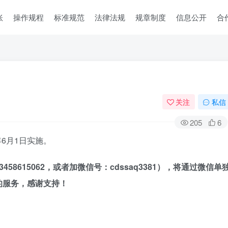
账
操作规程
标准规范
法律法规
规章制度
信息公开
合
关注
私信
205
6
25年6月1日实施。
8615062，
或者加
微信号：cdssaq3381），将通过微信单
的服务，感谢支持！