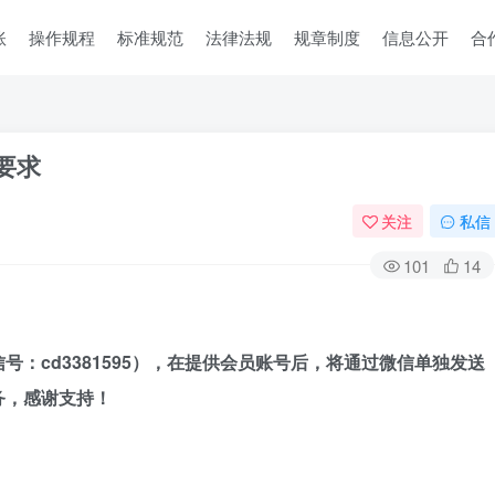
账
操作规程
标准规范
法律法规
规章制度
信息公开
合
全要求
关注
私信
101
14
号：cd3381
595
），
在提供会员账号后，
将通过微信单独发送
务，感谢支持！