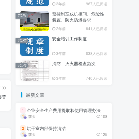
3年前
3年前
967人已阅读
967人已阅读
监控制室或机柜间、危险性
监控制室或机柜间、危险性
TOP4
TOP4
装置、防火防爆要求
装置、防火防爆要求
2年前
2年前
841人已阅读
841人已阅读
安全培训工作制度
安全培训工作制度
TOP5
TOP5
3年前
3年前
838人已阅读
838人已阅读
消防：灭火器检查频次
消防：灭火器检查频次
TOP6
TOP6
3年前
3年前
740人已阅读
740人已阅读
篇
最新文章
最新文章
装置
企业安全生产费用提取和使用管理办法
企业安全生产费用提取和使用管理办法
1
1
前天
前天
108
108
烘干室内部保持清洁
烘干室内部保持清洁
2
2
前天
前天
125
125