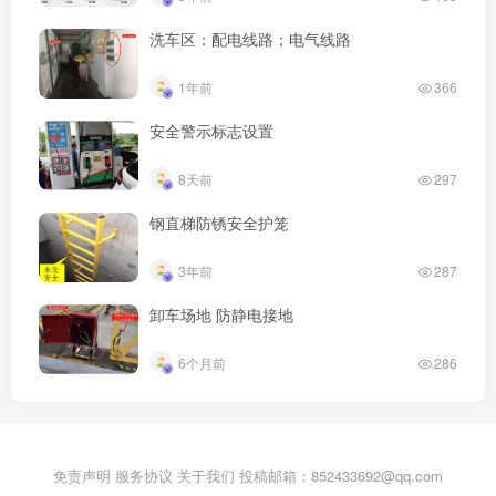
洗车区：配电线路；电气线路
1年前
366
安全警示标志设置
8天前
297
钢直梯防锈安全护笼
3年前
287
卸车场地 防静电接地
6个月前
286
免责声明
服务协议
关于我们
投稿邮箱：852433692@qq.com