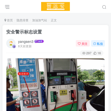
首页
隐患排查
加油加气站
正文
安全警示标志设置
yangsen3
关注
私信
8天前更新
297
16