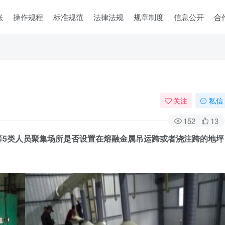
账
操作规程
标准规范
法律法规
规章制度
信息公开
合
关注
私信
152
13
等5类人员聚集场所是否设置在熔融金属吊运跨或者浇注跨的地坪