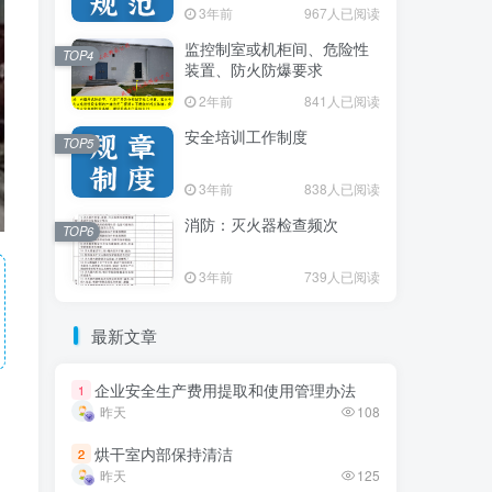
3年前
3年前
967人已阅读
967人已阅读
监控制室或机柜间、危险性
监控制室或机柜间、危险性
TOP4
TOP4
装置、防火防爆要求
装置、防火防爆要求
2年前
2年前
841人已阅读
841人已阅读
安全培训工作制度
安全培训工作制度
TOP5
TOP5
3年前
3年前
838人已阅读
838人已阅读
消防：灭火器检查频次
消防：灭火器检查频次
TOP6
TOP6
3年前
3年前
739人已阅读
739人已阅读
最新文章
最新文章
企业安全生产费用提取和使用管理办法
企业安全生产费用提取和使用管理办法
1
1
昨天
昨天
108
108
烘干室内部保持清洁
烘干室内部保持清洁
2
2
昨天
昨天
125
125