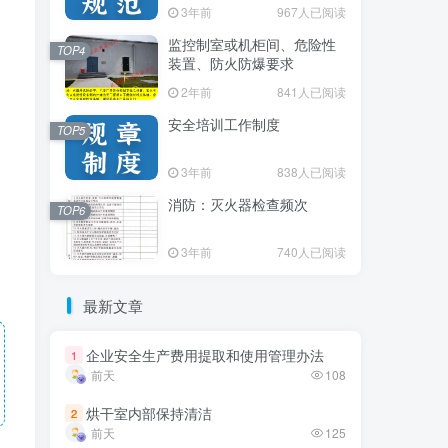
3年前
3年前
967人已阅读
967人已阅读
监控制室或机柜间、危险性
监控制室或机柜间、危险性
TOP4
TOP4
装置、防火防爆要求
装置、防火防爆要求
2年前
2年前
841人已阅读
841人已阅读
安全培训工作制度
安全培训工作制度
TOP5
TOP5
3年前
3年前
838人已阅读
838人已阅读
消防：灭火器检查频次
消防：灭火器检查频次
TOP6
TOP6
3年前
3年前
740人已阅读
740人已阅读
最新文章
最新文章
企业安全生产费用提取和使用管理办法
企业安全生产费用提取和使用管理办法
1
1
前天
前天
108
108
烘干室内部保持清洁
烘干室内部保持清洁
2
2
前天
前天
125
125