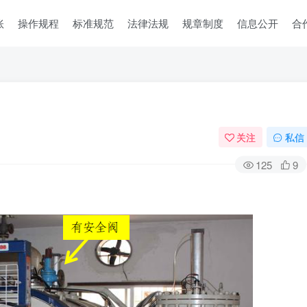
账
操作规程
标准规范
法律法规
规章制度
信息公开
合
关注
私信
125
9