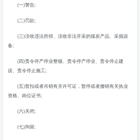
(一)警告;
(二)罚款;
(三)没收违法所得、没收非法开采的煤炭产品、采掘设
备;
(四)责令停产停业整顿、责令停产停业、责令停止建
设、责令停止施工;
(五)暂扣或者吊销有关许可证，暂停或者撤销有关执业
资格、岗位证书;
(六)关闭;
(七)拘留;