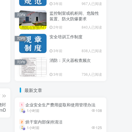
3年前
3年前
967人已阅读
967人已阅读
监控制室或机柜间、危险性
监控制室或机柜间、危险性
TOP4
TOP4
装置、防火防爆要求
装置、防火防爆要求
2年前
2年前
840人已阅读
840人已阅读
安全培训工作制度
安全培训工作制度
TOP5
TOP5
3年前
3年前
838人已阅读
838人已阅读
消防：灭火器检查频次
消防：灭火器检查频次
TOP6
TOP6
3年前
3年前
736人已阅读
736人已阅读
最新文章
最新文章
篇
浇封
企业安全生产费用提取和使用管理办法
企业安全生产费用提取和使用管理办法
1
1
mD
1小时前
1小时前
108
108
烘干室内部保持清洁
烘干室内部保持清洁
2
2
1小时前
1小时前
125
125