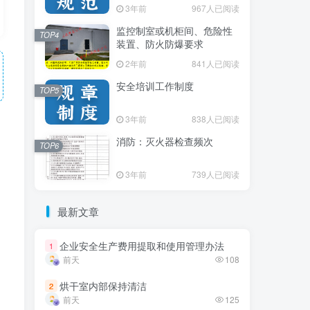
3年前
3年前
967人已阅读
967人已阅读
监控制室或机柜间、危险性
监控制室或机柜间、危险性
TOP4
TOP4
装置、防火防爆要求
装置、防火防爆要求
2年前
2年前
841人已阅读
841人已阅读
安全培训工作制度
安全培训工作制度
TOP5
TOP5
3年前
3年前
838人已阅读
838人已阅读
消防：灭火器检查频次
消防：灭火器检查频次
TOP6
TOP6
3年前
3年前
739人已阅读
739人已阅读
最新文章
最新文章
企业安全生产费用提取和使用管理办法
企业安全生产费用提取和使用管理办法
1
1
前天
前天
108
108
烘干室内部保持清洁
烘干室内部保持清洁
2
2
前天
前天
125
125