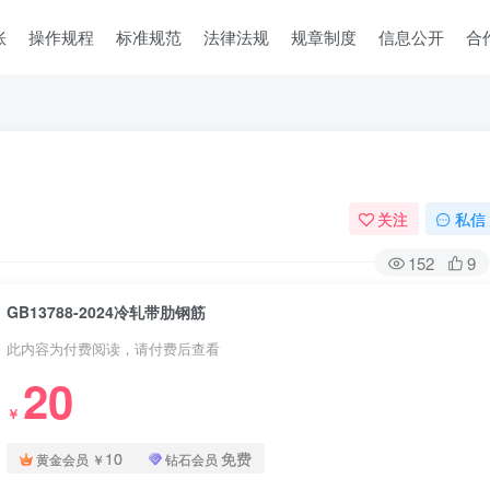
账
操作规程
标准规范
法律法规
规章制度
信息公开
合
关注
私信
152
9
GB13788-2024冷轧带肋钢筋
此内容为付费阅读，请付费后查看
20
￥
10
免费
黄金会员
￥
钻石会员