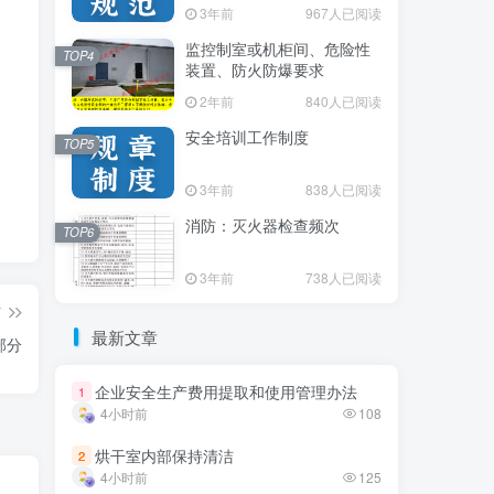
3年前
3年前
967人已阅读
967人已阅读
监控制室或机柜间、危险性
监控制室或机柜间、危险性
TOP4
TOP4
装置、防火防爆要求
装置、防火防爆要求
2年前
2年前
840人已阅读
840人已阅读
安全培训工作制度
安全培训工作制度
TOP5
TOP5
3年前
3年前
838人已阅读
838人已阅读
消防：灭火器检查频次
消防：灭火器检查频次
TOP6
TOP6
3年前
3年前
738人已阅读
738人已阅读
篇
最新文章
最新文章
部分
企业安全生产费用提取和使用管理办法
企业安全生产费用提取和使用管理办法
1
1
4小时前
4小时前
108
108
烘干室内部保持清洁
烘干室内部保持清洁
2
2
4小时前
4小时前
125
125