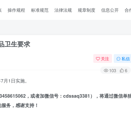
账
操作规程
标准规范
法律法规
规章制度
信息公开
合
用品卫生要求
关注
私信
103
6
25年7月1日实施。
8615062，
或者加
微信号：cdssaq3381），将通过微信单
的服务，感谢支持！