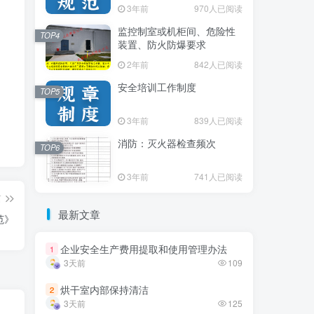
3年前
3年前
970人已阅读
970人已阅读
监控制室或机柜间、危险性
监控制室或机柜间、危险性
TOP4
TOP4
装置、防火防爆要求
装置、防火防爆要求
2年前
2年前
842人已阅读
842人已阅读
安全培训工作制度
安全培训工作制度
TOP5
TOP5
3年前
3年前
839人已阅读
839人已阅读
消防：灭火器检查频次
消防：灭火器检查频次
TOP6
TOP6
3年前
3年前
741人已阅读
741人已阅读
篇
最新文章
最新文章
用技术规范》
企业安全生产费用提取和使用管理办法
企业安全生产费用提取和使用管理办法
1
1
3天前
3天前
109
109
烘干室内部保持清洁
烘干室内部保持清洁
2
2
3天前
3天前
125
125