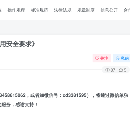
账
操作规程
标准规范
法律法规
规章制度
信息公开
合
 通用安全要求》
关注
私信
87
5
8615062，
或者加
微信号：cd3381595），将通过微信单独
的服务，感谢支持！