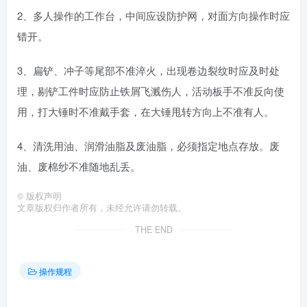
2、多人操作的工作台，中间应设防护网，对面方向操作时应
错开。
3、扁铲、冲子等尾部不准淬火，出现卷边裂纹时应及时处
理，剔铲工件时应防止铁屑飞溅伤人，活动板手不准反向使
用，打大锤时不准戴手套，在大锤甩转方向上不准有人。
4、清洗用油、润滑油脂及废油脂，必须指定地点存放。废
油、废棉纱不准随地乱丢。
©
版权声明
文章版权归作者所有，未经允许请勿转载。
THE END
操作规程