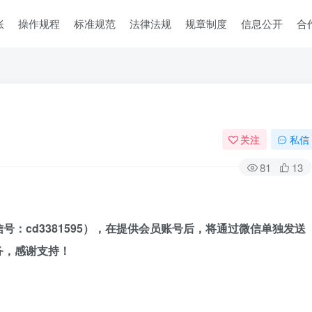
账
操作规程
标准规范
法律法规
规章制度
信息公开
合
关注
私信
81
13
号：cd3381595），
在提供会员账号后，
将通过微信单独发送
务，感谢支持！