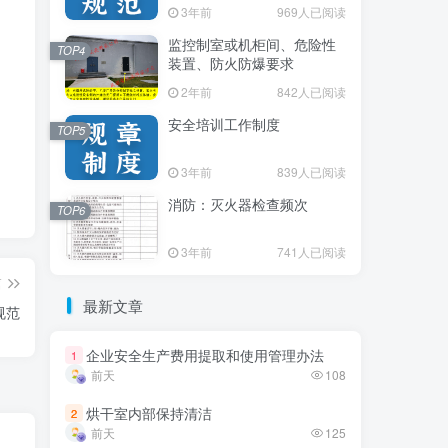
3年前
3年前
969人已阅读
969人已阅读
监控制室或机柜间、危险性
监控制室或机柜间、危险性
TOP4
TOP4
装置、防火防爆要求
装置、防火防爆要求
2年前
2年前
842人已阅读
842人已阅读
安全培训工作制度
安全培训工作制度
TOP5
TOP5
3年前
3年前
839人已阅读
839人已阅读
消防：灭火器检查频次
消防：灭火器检查频次
TOP6
TOP6
3年前
3年前
741人已阅读
741人已阅读
篇
最新文章
最新文章
规范
企业安全生产费用提取和使用管理办法
企业安全生产费用提取和使用管理办法
1
1
前天
前天
108
108
烘干室内部保持清洁
烘干室内部保持清洁
2
2
前天
前天
125
125