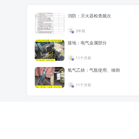
消防：灭火器检查频次
3年前
接地：电气金属部分
11个月前
氧气乙炔：气瓶使用、倾倒
11个月前