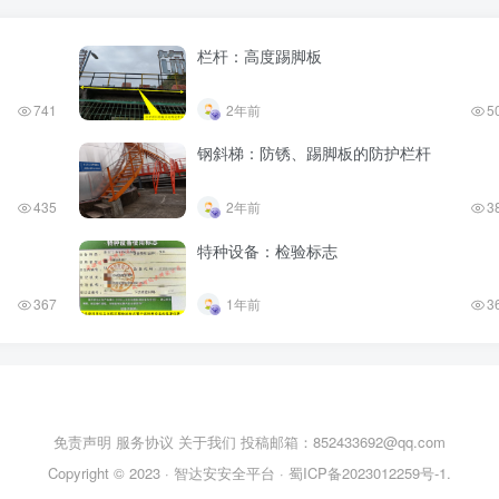
栏杆：高度踢脚板
741
2年前
5
钢斜梯：防锈、踢脚板的防护栏杆
435
2年前
3
特种设备：检验标志
367
1年前
3
免责声明
服务协议
关于我们
投稿邮箱：852433692@qq.com
Copyright © 2023 ·
智达安安全平台
·
蜀ICP备2023012259号-1
.