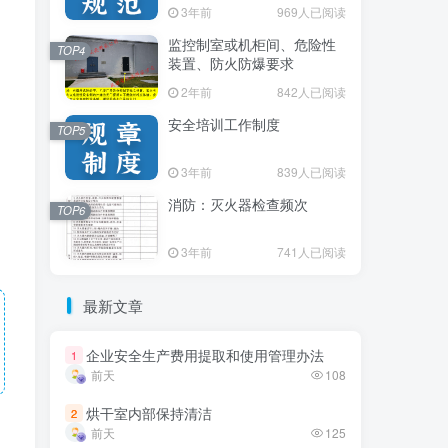
3年前
3年前
969人已阅读
969人已阅读
监控制室或机柜间、危险性
监控制室或机柜间、危险性
TOP4
TOP4
装置、防火防爆要求
装置、防火防爆要求
2年前
2年前
842人已阅读
842人已阅读
安全培训工作制度
安全培训工作制度
TOP5
TOP5
3年前
3年前
839人已阅读
839人已阅读
消防：灭火器检查频次
消防：灭火器检查频次
TOP6
TOP6
3年前
3年前
741人已阅读
741人已阅读
最新文章
最新文章
企业安全生产费用提取和使用管理办法
企业安全生产费用提取和使用管理办法
1
1
前天
前天
108
108
烘干室内部保持清洁
烘干室内部保持清洁
2
2
前天
前天
125
125