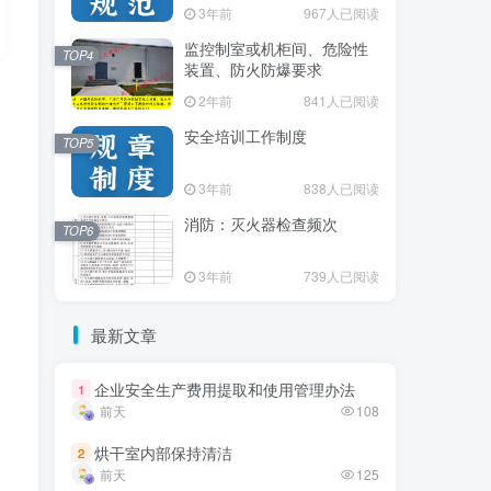
3年前
3年前
967人已阅读
967人已阅读
监控制室或机柜间、危险性
监控制室或机柜间、危险性
TOP4
TOP4
装置、防火防爆要求
装置、防火防爆要求
2年前
2年前
841人已阅读
841人已阅读
安全培训工作制度
安全培训工作制度
TOP5
TOP5
3年前
3年前
838人已阅读
838人已阅读
消防：灭火器检查频次
消防：灭火器检查频次
TOP6
TOP6
3年前
3年前
739人已阅读
739人已阅读
最新文章
最新文章
企业安全生产费用提取和使用管理办法
企业安全生产费用提取和使用管理办法
1
1
前天
前天
108
108
烘干室内部保持清洁
烘干室内部保持清洁
2
2
前天
前天
125
125