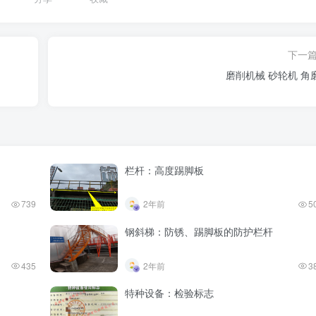
下一
磨削机械 砂
栏杆：高度踢脚板
739
2年前
5
钢斜梯：防锈、踢脚板的防护栏杆
435
2年前
3
特种设备：检验标志