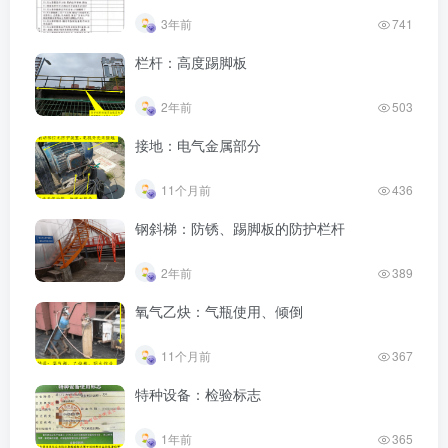
3年前
741
栏杆：高度踢脚板
2年前
503
接地：电气金属部分
11个月前
436
钢斜梯：防锈、踢脚板的防护栏杆
2年前
389
氧气乙炔：气瓶使用、倾倒
11个月前
367
特种设备：检验标志
1年前
365