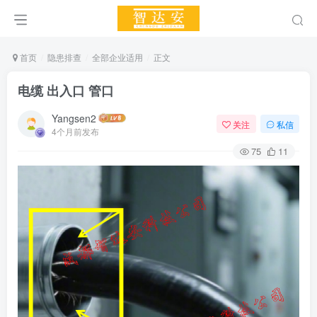
首页
隐患排查
全部企业适用
正文
电缆 出入口 管口
Yangsen2
关注
私信
4个月前发布
75
11