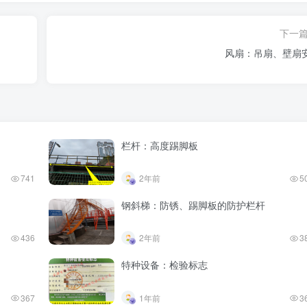
下一
风扇：吊扇、壁扇
栏杆：高度踢脚板
741
2年前
5
钢斜梯：防锈、踢脚板的防护栏杆
436
2年前
3
特种设备：检验标志
367
1年前
3