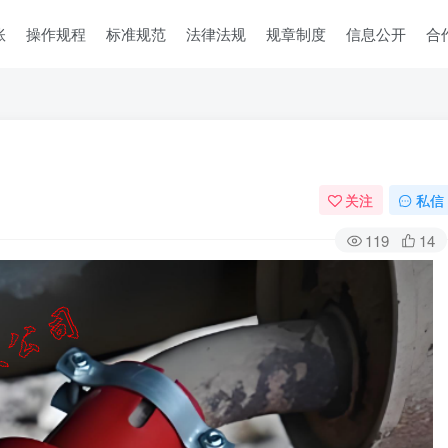
账
操作规程
标准规范
法律法规
规章制度
信息公开
合
关注
私信
119
14