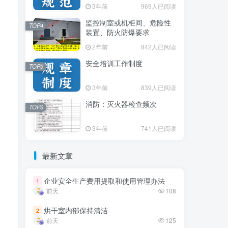
3年前
3年前
969人已阅读
969人已阅读
监控制室或机柜间、危险性
监控制室或机柜间、危险性
TOP4
TOP4
装置、防火防爆要求
装置、防火防爆要求
2年前
2年前
842人已阅读
842人已阅读
安全培训工作制度
安全培训工作制度
TOP5
TOP5
3年前
3年前
839人已阅读
839人已阅读
消防：灭火器检查频次
消防：灭火器检查频次
TOP6
TOP6
3年前
3年前
741人已阅读
741人已阅读
最新文章
最新文章
企业安全生产费用提取和使用管理办法
企业安全生产费用提取和使用管理办法
1
1
前天
前天
108
108
烘干室内部保持清洁
烘干室内部保持清洁
2
2
前天
前天
125
125